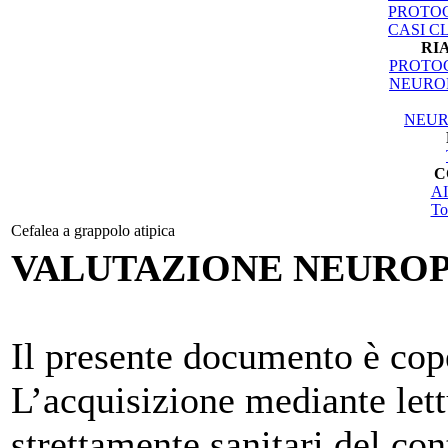
PROTOC
CASI CL
RI
PROTOC
NEURO
NEUR
C
AI
To
Cefalea a grappolo atipica
VALUTAZIONE NEURO
Il presente documento è cope
L’acquisizione mediante lett
strettamente sanitari del co