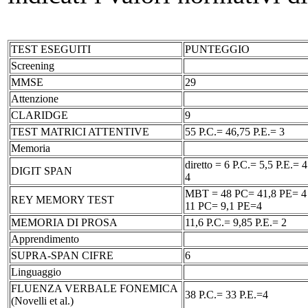
TEST ESEGUITI
PUNTEGGIO
Screening
MMSE
29
Attenzione
CLARIDGE
9
TEST MATRICI ATTENTIVE
55 P.C.= 46,75 P.E.= 3
Memoria
diretto = 6 P.C.= 5,5 P.E.= 
DIGIT SPAN
4
MBT = 48 PC= 41,8 PE= 
REY MEMORY TEST
11 PC= 9,1 PE=4
MEMORIA DI PROSA
11,6 P.C.= 9,85 P.E.= 2
Apprendimento
SUPRA-SPAN CIFRE
6
Linguaggio
FLUENZA VERBALE FONEMICA
38 P.C.= 33 P.E.=4
(Novelli et al.)