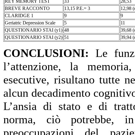
REY MEMORY TEST
33
28,53
BREVE RACCONTO
13,15 P.E.= 3
12,98 (
CLARIDGE 1
9
9
Geriatric Depression Scale
5
11
QUESTIONARIO STAI (y1)
48
39,68 (
QUESTIONARIO STAI (y2)
51
39,94 (
CONCLUSIONI:
Le funzi
l’attenzione, la memoria,
esecutive, risultano tutte n
alcun decadimento cognitiv
L’ansia di stato e di trat
norma, ciò potrebbe, in 
preoccupazioni del pazi