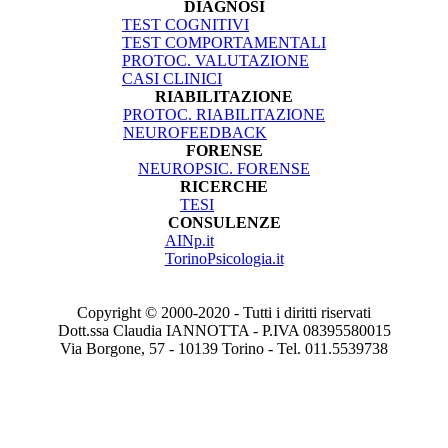
DIAGNOSI
TEST COGNITIVI
TEST COMPORTAMENTALI
PROTOC. VALUTAZIONE
CASI CLINICI
RIABILITAZIONE
PROTOC. RIABILITAZIONE
NEUROFEEDBACK
FORENSE
NEUROPSIC. FORENSE
RICERCHE
TESI
CONSULENZE
AINp.it
TorinoPsicologia.it
Copyright © 2000-2020 - Tutti i diritti riservati
Dott.ssa Claudia IANNOTTA - P.IVA 08395580015
Via Borgone, 57 - 10139 Torino - Tel. 011.5539738